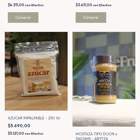
$4.311,00
$3.411,00
con
Efectivo
con
Efectivo
AZUCAR IMPALPABLE - 250 Gr
$5.690,00
$5.121,00
MOSTAZA TIPO DIJON x
con
Efectivo
360GMS - ARYTZA