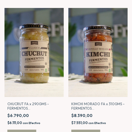
KIMCHI MORADO FA x 310GMS -
CHUCRUT FA x 290GMS -
FERMENTOS
FERMENTOS
AGROECOLOGICOS BY
AGROECOLOGICOS BY
$8.390,00
$6.790,00
ALCARAZ
ALCARAZ
$7.551,00
$6.111,00
con
Efectivo
con
Efectivo