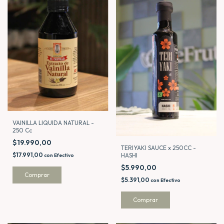
VAINILLA LIQUIDA NATURAL -
250 Cc
$19.990,00
TERIYAKI SAUCE x 250CC -
$17.991,00
HASHI
con
Efectivo
$5.990,00
$5.391,00
con
Efectivo