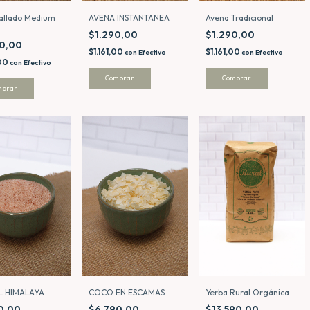
AVENA INSTANTANEA
allado Medium
Avena Tradicional
$1.290,00
$1.290,00
90,00
$1.161,00
$1.161,00
con
Efectivo
con
Efectivo
,00
con
Efectivo
Comprar
Comprar
mprar
L HIMALAYA
COCO EN ESCAMAS
Yerba Rural Orgánica
90,00
$6.790,00
$13.590,00