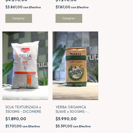
$1.161,00
$3.861,00
con
Efectivo
con
Efectivo
Comprar
Comprar
SOJA TEXTURIZADA x
YERBA ORGANICA
350GMS - DICOMERE
SUAVE x 500GMS -
ROAPIPO
$1.890,00
$5.990,00
$1.701,00
$5.391,00
con
Efectivo
con
Efectivo