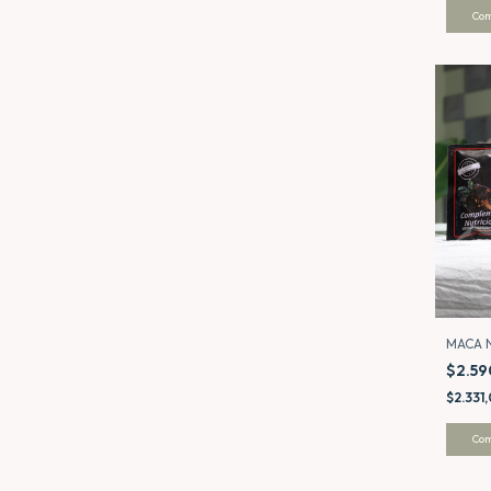
MACA 
$2.5
$2.331