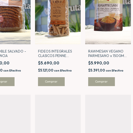
BLE SALVADO -
FIDEOS INTEGRALES
RAWMESAN VEGANO
NCIA
CLASICOS PENNE
PARMESANO x 150GMS
RIGATTI - DOÑA
- NATURAL SEED
90,00
$5.690,00
$5.990,00
DOMINGA
00
$5.121,00
$5.391,00
con
Efectivo
con
Efectivo
con
Efectivo