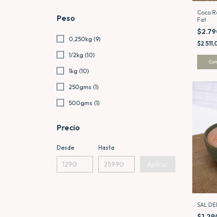
Coco R
Peso
Fat
$2.7
0,250kg (9)
$2.511
1/2kg (10)
Co
1kg (10)
250gms (1)
500gms (1)
Precio
Desde
Hasta
Aplicar
SAL DE
$1.2