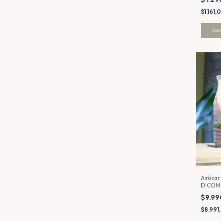
$1.161,
Co
Azúcar
DICOM
$9.9
$8.991