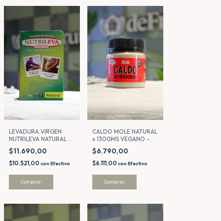
CALDO MOLE NATURAL
LEVADURA VIRGEN
x 130GMS VEGANO -
NUTRILEVA NATURAL x
MOLE
200GMS
$6.790,00
$11.690,00
$6.111,00
$10.521,00
con
Efectivo
con
Efectivo