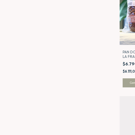
PAN DO
LA FRA
$6.7
$6.111,