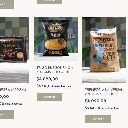
TRIGO BURGOL FINO x
500GMS - TRIGOLIN
$4.090,00
$3.681,00
con
Efectivo
NEGRA x 150GMS
PREMEZCLA UNIVERSAL
x 500GMS - DELICEL
90,00
$4.090,00
,00
con
Efectivo
$3.681,00
con
Efectivo