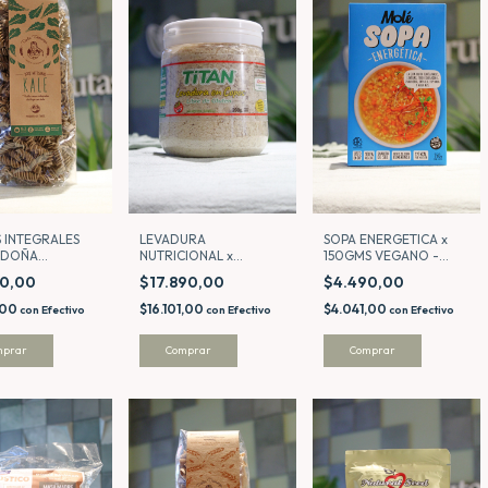
 INTEGRALES
LEVADURA
SOPA ENERGETICA x
- DOÑA
NUTRICIONAL x
150GMS VEGANO -
GA
200GMS - TITAN
MOLE
90,00
$17.890,00
$4.490,00
,00
$16.101,00
$4.041,00
con
Efectivo
con
Efectivo
con
Efectivo