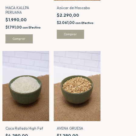
MACA KALLPA
Azúcar de Mascabo
PERUANA
$2.290,00
$1.990,00
$2.061,00
con
Efectivo
$1.791,00
con
Efectivo
Comprar
Comprar
AVENA GRUESA
Coco Rallado High Fat
$1.290,00
$4.290,00