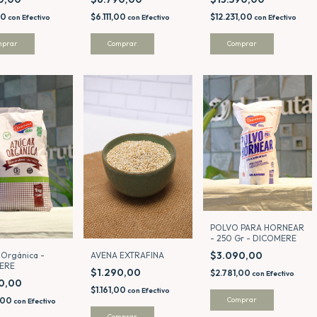
00
$6.111,00
$12.231,00
con
Efectivo
con
Efectivo
con
Efectivo
mprar
Comprar
POLVO PARA HORNEAR
- 250 Gr - DICOMERE
$3.090,00
AVENA EXTRAFINA
 Orgánica -
ERE
$1.290,00
$2.781,00
con
Efectivo
90,00
$1.161,00
con
Efectivo
,00
con
Efectivo
Comprar