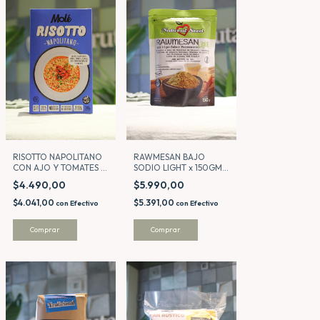
RISOTTO NAPOLITANO
RAWMESAN BAJO
CON AJO Y TOMATES x
SODIO LIGHT x 150GMS
200GMS - MOLE
- NATURAL SEED
$4.490,00
$5.990,00
$4.041,00
$5.391,00
con
Efectivo
con
Efectivo