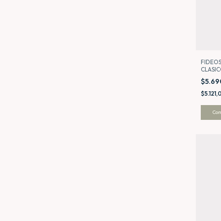
FIDEOS
CLASIC
DOÑA 
$5.6
$5.121