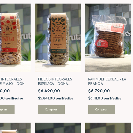
PAN MULTICEREAL - LA
 INTEGRALES
FIDEOS INTEGRALES
FRANCIA
E Y AJO - DOÑA
ESPINACA - DOÑA
GA
DOMINGA
$6.790,00
90,00
$6.490,00
$6.111,00
,00
$5.841,00
con
Efectivo
con
Efectivo
con
Efectivo