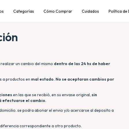
os
Categorías
Cómo Comprar
Cuidados
Política de
ción
 realizar un cambio del mismo
dentro de las 24 hs de haber
s a productos en
mal estado. No se aceptaran cambios por
ciones
en las que se recibió, en su envase original,
sin
 efectuarse el cambio.
omicilio. se podra abonar el envio y/o acercarse al deposito a
a diferencia correspondiente a otro producto.