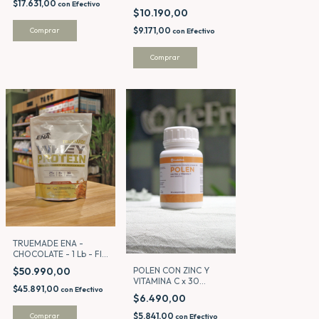
$17.631,00
con
Efectivo
$10.190,00
$9.171,00
con
Efectivo
TRUEMADE ENA -
CHOCOLATE - 1 Lb - FIT
TIME
$50.990,00
POLEN CON ZINC Y
VITAMINA C x 30
$45.891,00
con
Efectivo
COMPRIMIDOS
$6.490,00
$5.841,00
con
Efectivo