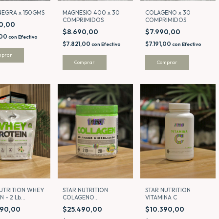
NEGRA x 150GMS
MAGNESIO 400 x 30
COLAGENO x 30
COMPRIMIDOS
COMPRIMIDOS
90,00
$8.690,00
$7.990,00
,00
con
Efectivo
$7.821,00
$7.191,00
con
Efectivo
con
Efectivo
NUTRITION WHEY
STAR NUTRITION
STAR NUTRITION
N - 2 Lb
COLAGENO
VITAMINA C
K VAINILLA
HIDROLIZADO - 210 Gr
490,00
$25.490,00
$10.390,00