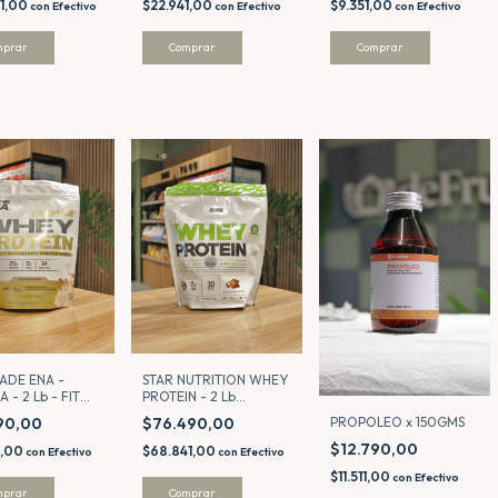
1,00
$22.941,00
$9.351,00
con
Efectivo
con
Efectivo
con
Efectivo
ADE ENA -
STAR NUTRITION WHEY
A - 2 Lb - FIT
PROTEIN - 2 Lb
DOYPACK CHOCOLATE
90,00
$76.490,00
PROPOLEO x 150GMS
$12.790,00
1,00
$68.841,00
con
Efectivo
con
Efectivo
$11.511,00
con
Efectivo