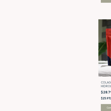
COLAG
HIDRO
GOLDF
$28.
$25.91