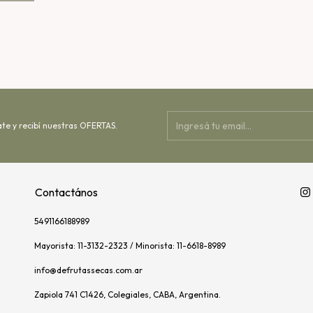
ate y recibí nuestras OFERTAS.
Contactános
5491166188989
Mayorista: 11-3132-2323 / Minorista: 11-6618-8989
info@defrutassecas.com.ar
Zapiola 741 C1426, Colegiales, CABA, Argentina.