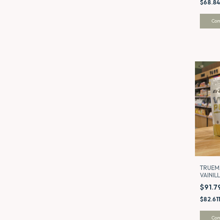
$68.84
TRUEM
VAINILL
TIME
$91.7
$82.61