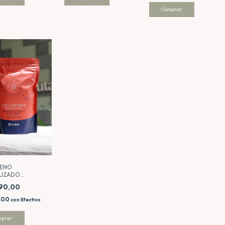
ENO
LIZADO
ISH x 200GMS
790,00
1,00
con
Efectivo