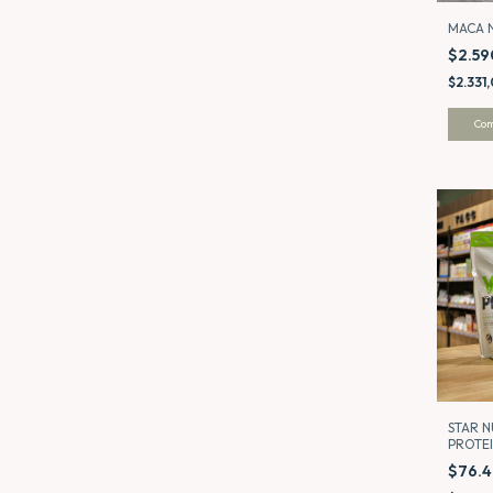
MACA 
$2.5
$2.331
STAR 
PROTEI
DOYPAC
$76.