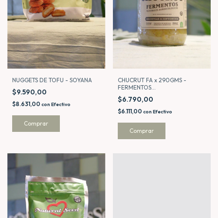
NUGGETS DE TOFU - SOYANA
CHUCRUT FA x 290GMS -
FERMENTOS
$9.590,00
AGROECOLOGICOS BY
$6.790,00
ALCARAZ
$8.631,00
con
Efectivo
$6.111,00
con
Efectivo