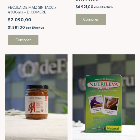
$6.921,00
FECULA DE MAIZ SIN TACC x
con
Efectivo
450Gms - DICOMERE
$2.090,00
$1.881,00
con
Efectivo