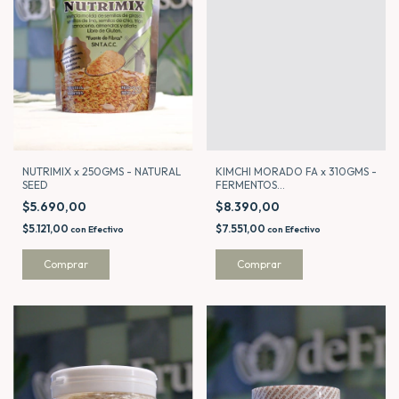
KIMCHI MORADO FA x 310GMS -
NUTRIMIX x 250GMS - NATURAL
FERMENTOS
SEED
AGROECOLOGICOS BY
$8.390,00
$5.690,00
ALCARAZ
$7.551,00
$5.121,00
con
Efectivo
con
Efectivo