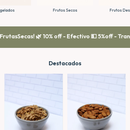
gelados
Frutos Secos
Frutos De
Secas! 🌿 10% off - Efectivo 💵 5%off - Transfere
Destacados