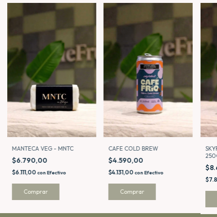
MANTECA VEG - MNTC
CAFE COLD BREW
SKYR
250
$6.790,00
$4.590,00
$8
$6.111,00
$4.131,00
con
Efectivo
con
Efectivo
$7.