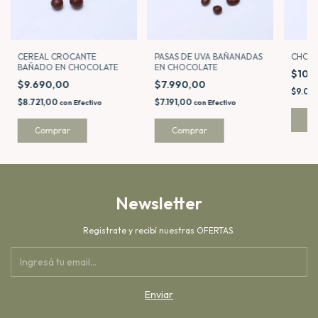
CHOC
PASAS DE UVA BAÑANADAS
CEREAL CROCANTE
EN CHOCOLATE
BAÑADO EN CHOCOLATE
$10.
$7.990,00
$9.690,00
$9.08
$7.191,00
$8.721,00
con
Efectivo
con
Efectivo
C
Comprar
Comprar
Newsletter
Registrate y recibí nuestras OFERTAS.