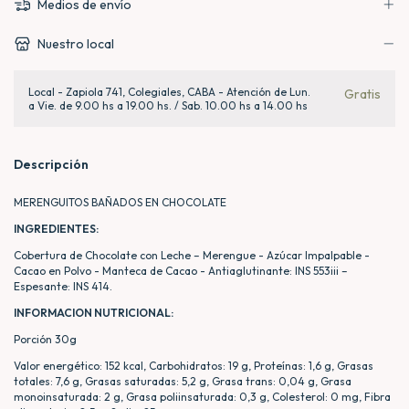
Medios de envío
Nuestro local
Local - Zapiola 741, Colegiales, CABA - Atención de Lun.
Gratis
a Vie. de 9.00 hs a 19.00 hs. / Sab. 10.00 hs a 14.00 hs
Descripción
MERENGUITOS BAÑADOS EN CHOCOLATE
INGREDIENTES:
Cobertura de Chocolate con Leche – Merengue - Azúcar Impalpable -
Cacao en Polvo - Manteca de Cacao - Antiaglutinante: INS 553iii –
Espesante: INS 414.
INFORMACION NUTRICIONAL:
Porción 30g
Valor energético: 152 kcal, Carbohidratos: 19 g, Proteínas: 1,6 g, Grasas
totales: 7,6 g, Grasas saturadas: 5,2 g, Grasa trans: 0,04 g, Grasa
monoinsaturada: 2 g, Grasa poliinsaturada: 0,3 g, Colesterol: 0 mg, Fibra