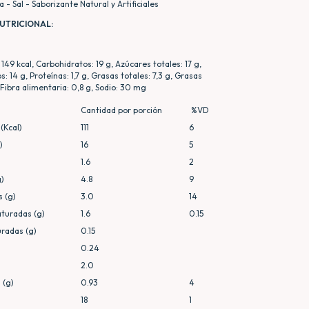
 - Sal - Saborizante Natural y Artificiales
UTRICIONAL:
149 kcal, Carbohidratos: 19 g, Azúcares totales: 17 g,
 14 g, Proteínas: 1,7 g, Grasas totales: 7,3 g, Grasas
 Fibra alimentaria: 0,8 g, Sodio: 30 mg
Cantidad por porción
%VD
(Kcal)
111
6
)
16
5
1.6
2
g)
4.8
9
 (g)
3.0
14
turadas (g)
1.6
0.15
uradas (g)
0.15
0.24
2.0
 (g)
0.93
4
18
1