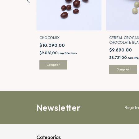
CHOCOMIX
DAS EN
CEREAL CROCAN
CHOCOLATE BL
$10.090,00
$9.690,00
$9.081,00
con
Efectivo
$8.721,00
ctivo
con
Efe
Comprar
Comprar
Newsletter
Registr
Categorías