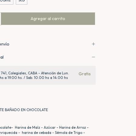
00Gms
1KG
envío
al
a 741, Colegiales, CABA - Atención de Lun.
Gratis
hs a 19.00 hs. / Sab. 10.00 hs a 14.00 hs
TE BAÑADO EN CHOCOLATE
colate- Harina de Maíz - Azúcar - Harina de Arroz -
nriquecida - harina de cebada - Sémola de Trigo -