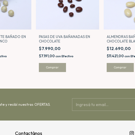
TE BAÑADO EN
PASAS DE UVA BAÑANADAS EN
ALMENDRAS BA
ANCO
CHOCOLATE
CHOCOLATE BL
$7.990,00
$12.690,00
$7.191,00
$11.421,00
ctivo
con
Efectivo
con
Efe
Comprar
Comprar
ate y recibí nuestras OFERTAS.
Contactános