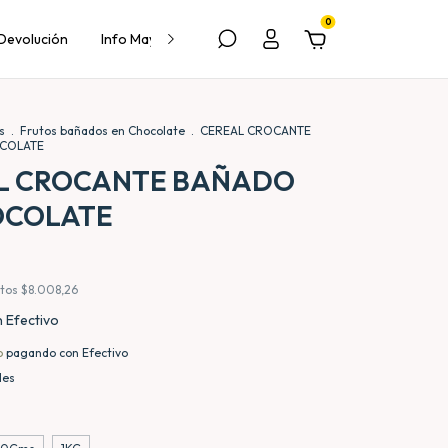
0
 Devolución
Info Mayorista
Contacto
as
.
Frutos bañados en Chocolate
.
CEREAL CROCANTE
COLATE
L CROCANTE BAÑADO
OCOLATE
stos
$8.008,26
n
Efectivo
o
pagando con Efectivo
les