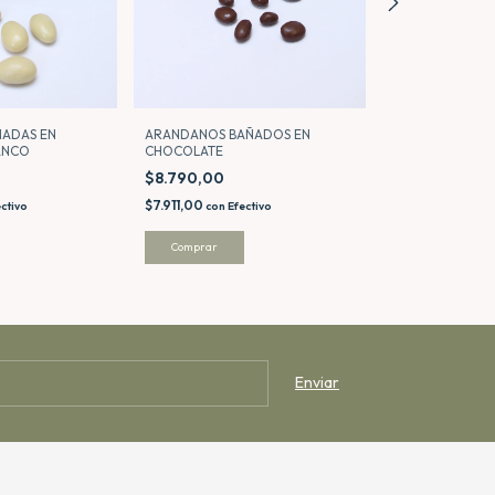
ÑADAS EN
ARANDANOS BAÑADOS EN
ALMENDRAS BA
ANCO
CHOCOLATE
CHOCOLATE
$8.790,00
$12.690,00
$7.911,00
$11.421,00
ctivo
con
Efectivo
con
Ef
Comprar
Comprar