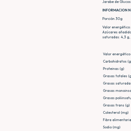
Jarabe de Glucosa
INFORMACION N
Porción 30g
Valor energético: 
Azúcares añadidos:
saturadas: 4,3 g,
Valor energético 
Carbohidratos (g
Proteinas (g)
Grasas totales (
Grasas saturadas
Grasas monoinsa
Grasas poliinsat
Grasas trans (g)
Colesterol (mg)
Fibra alimentaria
Sodio (mg)