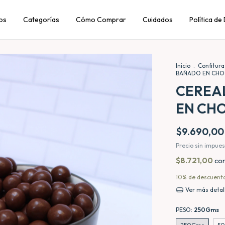
os
Categorías
Cómo Comprar
Cuidados
Política de
Inicio
.
Confitur
BAÑADO EN CHO
CEREA
EN CH
$9.690,00
Precio sin impue
$8.721,00
co
10% de descuent
Ver más detal
PESO:
250Gms