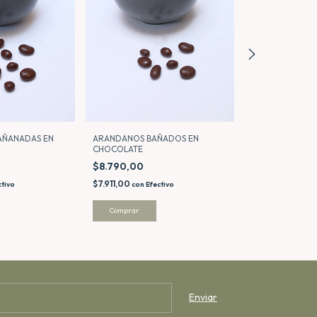
BAÑANADAS EN
ARANDANOS BAÑADOS EN
CEREAL CROCA
CHOCOLATE
CHOCOLATE BL
$8.790,00
$9.690,00
$7.911,00
$8.721,00
ctivo
con
Efectivo
con
Ef
Comprar
Comprar