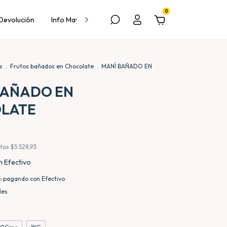
0
 Devolución
Info Mayorista
Contacto
as
.
Frutos bañados en Chocolate
.
MANÍ BAÑADO EN
BAÑADO EN
LATE
stos
$5.528,93
n
Efectivo
o
pagando con Efectivo
les