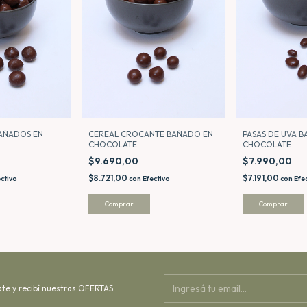
AÑADOS EN
PASAS DE UVA 
CEREAL CROCANTE BAÑADO EN
CHOCOLATE
CHOCOLATE
$7.990,00
$9.690,00
$7.191,00
$8.721,00
ctivo
con
Efe
con
Efectivo
Comprar
Comprar
ate y recibí nuestras OFERTAS.