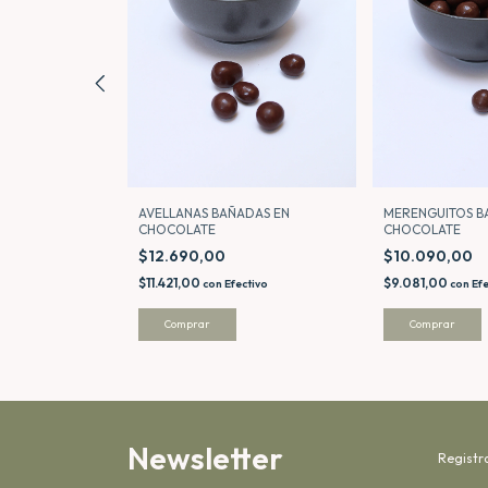
HOCOLATE
AVELLANAS BAÑADAS EN
MERENGUITOS B
CHOCOLATE
CHOCOLATE
$12.690,00
$10.090,00
ctivo
$11.421,00
$9.081,00
con
Efectivo
con
Efe
Comprar
Comprar
Newsletter
Registr