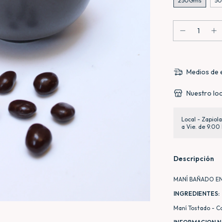
250Gms
5
Medios de 
Nuestro loc
Local - Zapiol
a Vie. de 9.00 
Descripción
MANÍ BAÑADO E
INGREDIENTES:
Maní Tostado - C