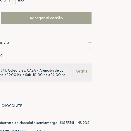
00Gms
1KG
envío
al
a 741, Colegiales, CABA - Atención de Lun.
Gratis
hs a 19.00 hs. / Sab. 10.00 hs a 14.00 hs
N CHOCOLATE
obertura de chocolate semiamargo- INS 553iii- INS 904