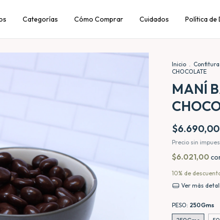
os
Categorías
Cómo Comprar
Cuidados
Política de
Inicio
.
Confitur
CHOCOLATE
MANÍ 
CHOCO
$6.690,00
Precio sin impue
$6.021,00
co
10% de descuent
Ver más detal
PESO:
250Gms