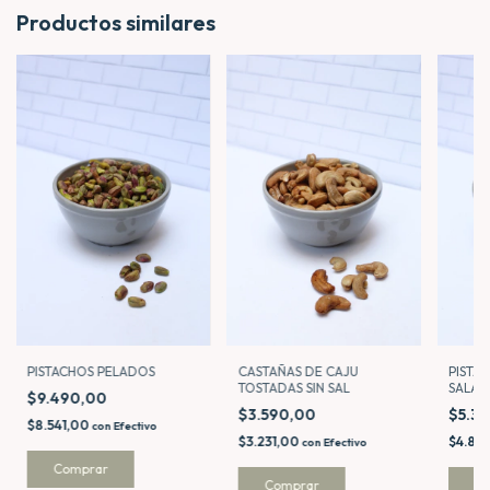
Productos similares
CASTAÑAS DE CAJU
PISTA
PISTACHOS PELADOS
TOSTADAS SIN SAL
SALAD
$9.490,00
$3.590,00
$5.3
$8.541,00
con
Efectivo
$3.231,00
$4.85
con
Efectivo
Comprar
Comprar
C