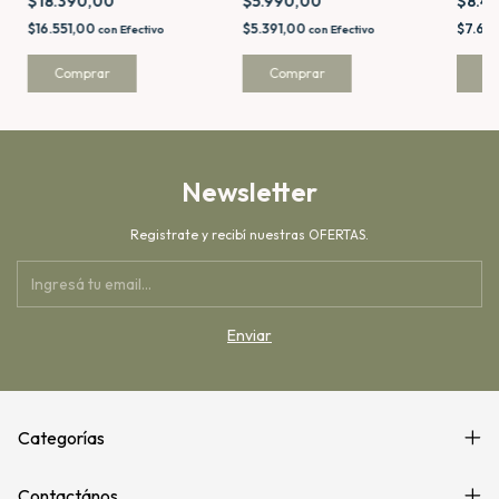
$8.4
$5.990,00
$18.390,00
$7.64
$5.391,00
$16.551,00
con
Efectivo
con
Efectivo
Newsletter
Registrate y recibí nuestras OFERTAS.
Categorías
Contactános