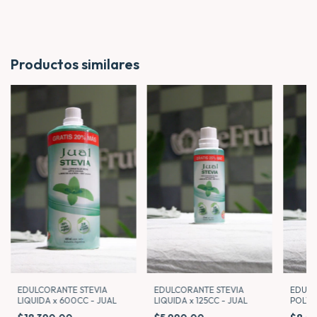
Productos similares
EDULC
EDULCORANTE STEVIA
EDULCORANTE STEVIA
POLVO 
LIQUIDA x 125CC - JUAL
LIQUIDA x 600CC - JUAL