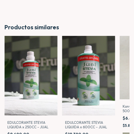
Productos similares
Kony S
500ml
$6.4
EDULCORANTE STEVIA
EDULCORANTE STEVIA
$5.80
LIQUIDA x 250CC - JUAL
LIQUIDA x 600CC - JUAL