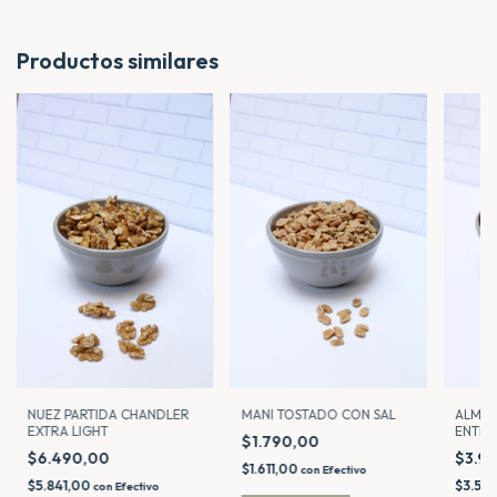
Productos similares
NUEZ PARTIDA CHANDLER
MANI TOSTADO CON SAL
ALMEN
EXTRA LIGHT
ENTER
$1.790,00
$6.490,00
$3.9
$1.611,00
con
Efectivo
$5.841,00
$3.59
con
Efectivo