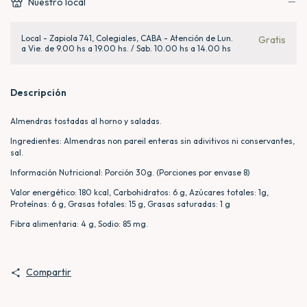
Nuestro local
Local - Zapiola 741, Colegiales, CABA - Atención de Lun.
Gratis
a Vie. de 9.00 hs a 19.00 hs. / Sab. 10.00 hs a 14.00 hs
Descripción
Almendras tostadas al horno y saladas.
Ingredientes: Almendras non pareil enteras sin adivitivos ni conservantes,
sal.
Información Nutricional: Porción 30g. (Porciones por envase 8)
Valor energético: 180 kcal, Carbohidratos: 6 g, Azúcares totales: 1g,
Proteínas: 6 g, Grasas totales: 15 g, Grasas saturadas: 1 g
Fibra alimentaria: 4 g, Sodio: 85 mg.
Compartir