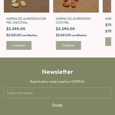
HARINA DE ALMENDRAS SIN
HARINA DE ALMENDRAS
HARIN
PIEL NACIONAL
CON PIEL
$790
$2.290,00
$2.290,00
$711,
$2.061,00
$2.061,00
con
Efectivo
con
Efectivo
C
Comprar
Comprar
Newsletter
Registrate y recibí nuestras OFERTAS.