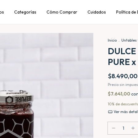
os
Categorías
Cómo Comprar
Cuidados
Política de
Inicio
.
Untables 
DULCE
PURE x
$8.490,00
Precio sin impue
$7.641,00
co
10% de descuent
Ver más detal