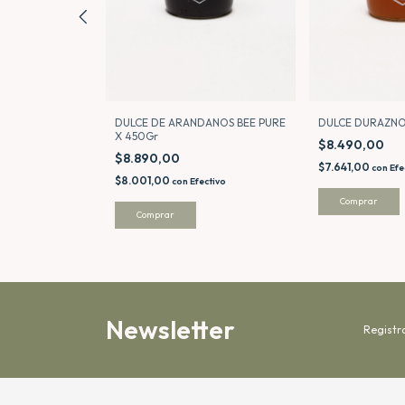
EE PURE 500gr
DULCE DE ARANDANOS BEE PURE
DULCE DURAZNO
X 450Gr
$8.490,00
$8.890,00
$7.641,00
ctivo
con
Efe
$8.001,00
con
Efectivo
Newsletter
Registr