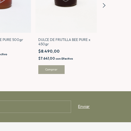
EE PURE 500gr
DULCE FRUTOS 
DULCE DE FRUTILLA BEE PURE x
PURE x 450gr
450gr
$8.490,00
$8.490,00
ctivo
$7.641,00
$7.641,00
con
Ef
con
Efectivo