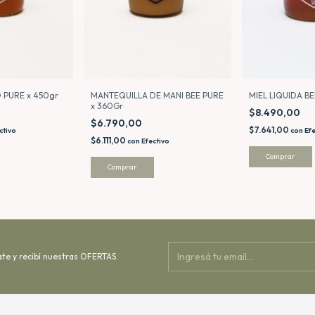
 PURE x 450gr
MIEL LIQUIDA B
MANTEQUILLA DE MANI BEE PURE
x 360Gr
$8.490,00
$6.790,00
$7.641,00
ctivo
con
Efe
$6.111,00
con
Efectivo
ate y recibí nuestras OFERTAS.