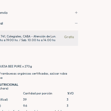
envío
al
a 741, Colegiales, CABA - Atención de Lun.
Gratis
hs a 19.00 hs. / Sab. 10.00 hs a 14.00 hs
UESA BEE PURE x 270g
Frambuesas orgánicas certificadas, azúcar rubia
na
UTRICIONAL
uchara)
Cantidad por porción
%VD
(Kcal)
39
3
)
9.6
3