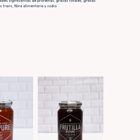
ades signficativas de proteínas, grasas totales, grasas
 trans, fibra alimentaria y sodio.