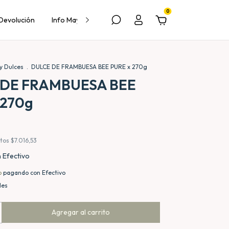
0
 Devolución
Info Mayorista
Contacto
y Dulces
.
DULCE DE FRAMBUESA BEE PURE x 270g
 DE FRAMBUESA BEE
 270g
stos
$7.016,53
n
Efectivo
o
pagando con Efectivo
les