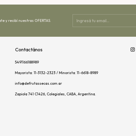
ate y recibí nuestras OFERTAS.
Contactános
5491166188989
Mayorista: 11-3132-2323 / Minorista: 11-6618-8989
info@defrutassecas.com.ar
Zapiola 741 C1426, Colegiales, CABA, Argentina.