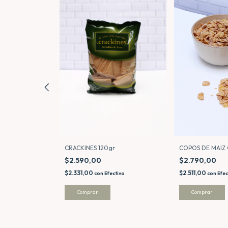
SIN AZÚCAR
COPOS DE MAIZ
CRACKINES 120gr
$2.790,00
$2.590,00
$2.511,00
$2.331,00
tivo
con
Efec
con
Efectivo
Comprar