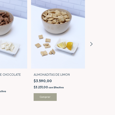
DE CHOCOLATE
ALMOHADITAS DE LIMON
ALMOHAMIX
$3.590,00
$3.590,00
$3.231,00
$3.231,00
con
Efectivo
con
Ef
ctivo
Comprar
Comprar