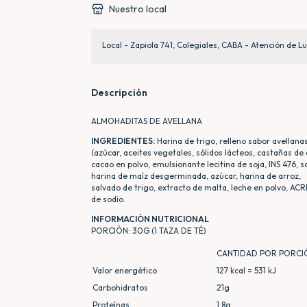
Nuestro local
Local - Zapiola 741, Colegiales, CABA - Atención de Lu
Descripción
ALMOHADITAS DE AVELLANA
INGREDIENTES:
Harina de trigo, relleno sabor avellana
(azúcar, aceites vegetales, sólidos lácteos, castañas de 
cacao en polvo, emulsionante lecitina de soja, INS 476, s
harina de maíz desgerminada, azúcar, harina de arroz,
salvado de trigo, extracto de malta, leche en polvo, AC
de sodio.
INFORMACIÓN NUTRICIONAL
PORCIÓN: 30G (1 TAZA DE TÉ)
CANTIDAD POR PORCI
Valor energético
127 kcal = 531 kJ
Carbohidratos
21g
Proteínas
1,8g