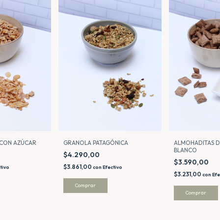
 CON AZÚCAR
GRANOLA PATAGÓNICA
ALMOHADITAS 
BLANCO
$4.290,00
$3.590,00
$3.861,00
tivo
con
Efectivo
$3.231,00
con
Efe
Comprar
Comprar