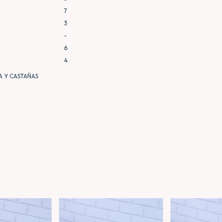
7
3
-
6
4
A Y CASTAÑAS