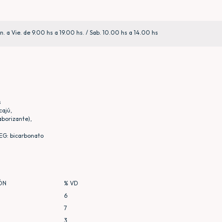
n. a Vie. de 9.00 hs a 19.00 hs. / Sab. 10.00 hs a 14.00 hs
s
cajú,
aborizante),
REG: bicarbonato
ÓN
% VD
6
7
3