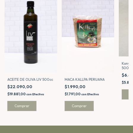
Kony S
500ml
$6.4
MACA KALLPA PERUANA
ACEITE DE OLIVA LIV 500cc
$5.80
$1.990,00
$22.090,00
$1.791,00
$19.881,00
con
Efectivo
con
Efectivo
Comprar
Comprar