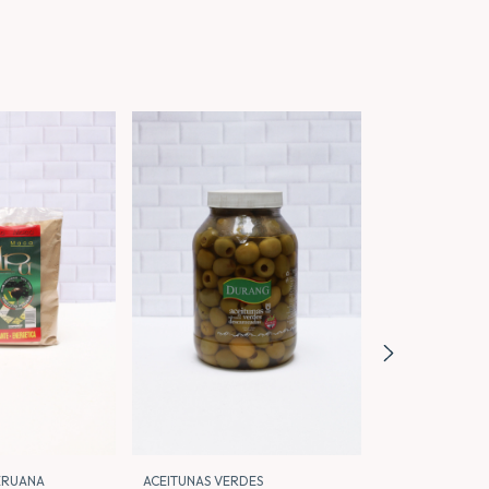
ERUANA
ACEITUNAS VERDES
PIMIENTOS MOR