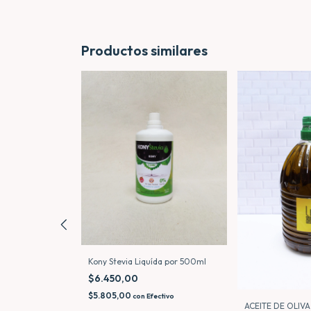
Productos similares
Kony Stevia Liquída por 500ml
$6.450,00
$5.805,00
con
Efectivo
DO x 950grs
ACEITE DE OLIVA 