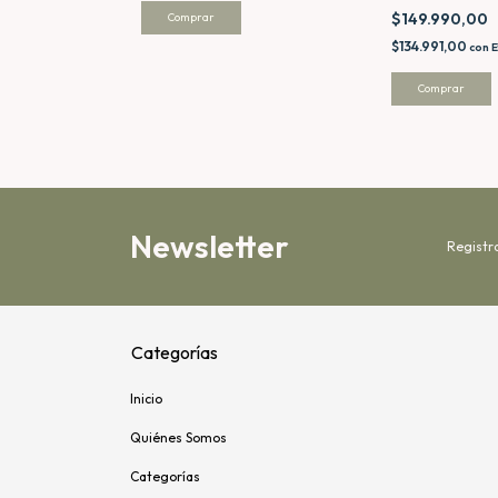
$149.990,00
$134.991,00
ctivo
con
E
Comprar
Newsletter
Registr
Categorías
Inicio
Quiénes Somos
Categorías