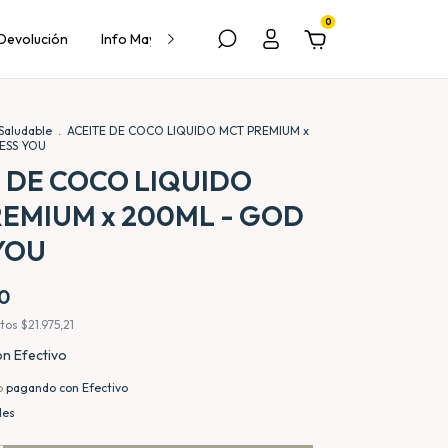
0
 Devolución
Info Mayorista
Contacto
Saludable
.
ACEITE DE COCO LIQUIDO MCT PREMIUM x
ESS YOU
 DE COCO LIQUIDO
EMIUM x 200ML - GOD
YOU
0
stos
$21.975,21
on
Efectivo
o
pagando con Efectivo
les