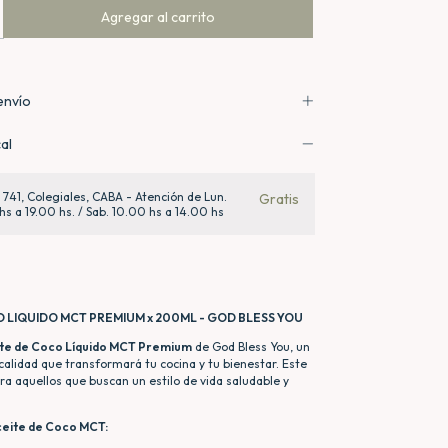
envío
al
a 741, Colegiales, CABA - Atención de Lun.
Gratis
hs a 19.00 hs. / Sab. 10.00 hs a 14.00 hs
 LIQUIDO MCT PREMIUM x 200ML - GOD BLESS YOU
te de Coco Líquido MCT Premium
de God Bless You, un
calidad que transformará tu cocina y tu bienestar. Este
ara aquellos que buscan un estilo de vida saludable y
ceite de Coco MCT: