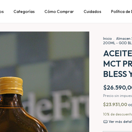
os
Categorías
Cómo Comprar
Cuidados
Política de
Inicio
.
Almacen 
200ML - GOD BL
ACEITE
MCT PR
BLESS 
$26.590,0
Precio sin impue
$23.931,00
c
10% de descuent
Ver más detal