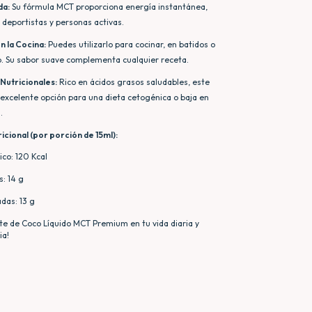
da:
Su fórmula MCT proporciona energía instantánea,
 deportistas y personas activas.
n la Cocina:
Puedes utilizarlo para cocinar, en batidos o
. Su sabor suave complementa cualquier receta.
Nutricionales:
Rico en ácidos grasos saludables, este
 excelente opción para una dieta cetogénica o baja en
.
icional (por porción de 15ml):
ico: 120 Kcal
s: 14 g
das: 13 g
ite de Coco Líquido MCT Premium en tu vida diaria y
ia!