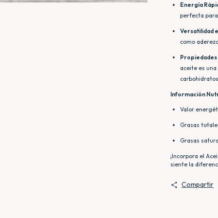
Energía Rápi
perfecta para
Versatilidad e
como aderezo
Propiedades 
aceite es una
carbohidratos
Información Nutr
Valor energét
Grasas totale
Grasas satura
¡Incorpora el Ace
siente la diferenc
Compartir