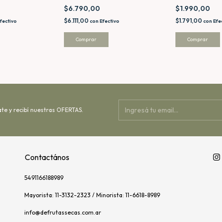
$6.790,00
$1.990,00
$6.111,00
$1.791,00
con
Efectivo
con
Efe
fectivo
Comprar
ate y recibí nuestras OFERTAS.
Contactános
5491166188989
Mayorista: 11-3132-2323 / Minorista: 11-6618-8989
info@defrutassecas.com.ar