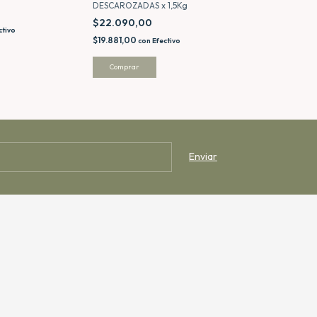
DESCAROZADAS x 1,5Kg
$8.990,00
$22.090,00
$8.091,00
ctivo
con
Ef
$19.881,00
con
Efectivo