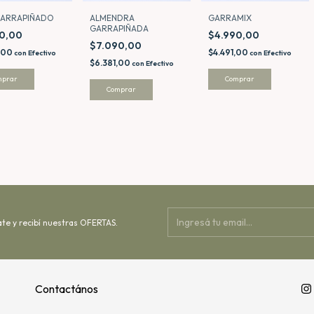
GARRAPIÑADO
ALMENDRA
GARRAMIX
GARRAPIÑADA
90,00
$4.990,00
$7.090,00
,00
$4.491,00
con
Efectivo
con
Efectivo
$6.381,00
con
Efectivo
mprar
Comprar
Comprar
ate y recibí nuestras OFERTAS.
Contactános