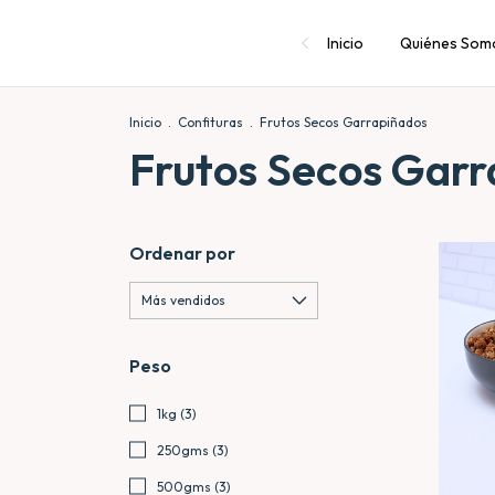
Inicio
Quiénes Som
Inicio
.
Confituras
.
Frutos Secos Garrapiñados
Frutos Secos Garr
Ordenar por
Peso
1kg (3)
250gms (3)
500gms (3)